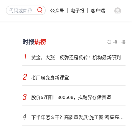
公众号
电子报
客户端
时报
热榜
换一换
黄金，大涨！反弹还是反转？机构最新研判
老厂房变身新课堂
股价5连阳！300506，拟跨界存储赛道
下半年怎么干？高质量发展“施工图”密集亮相 聚焦主业提质增效 国资央企向AI要动能