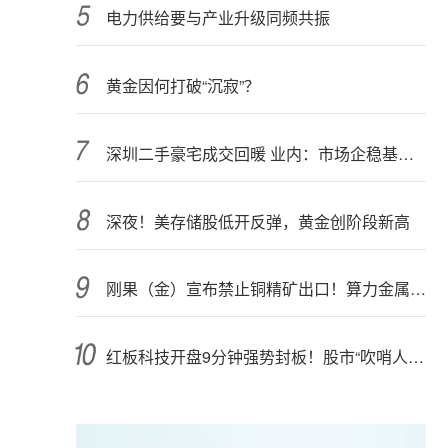
电力供给要与产业升级同频共振
黄金因何打破“沉寂”？
深圳二手豪宅成交回暖 业内：市场企稳基础仍需夯实
深夜！美存储股低开反弹，黄金创阶段新高
刚果（金）宣布禁止铜精矿出口！算力金属影响多大？
红板科技开盘9分钟强势封板！股市“吹哨人”突然改口！市场风向变了？