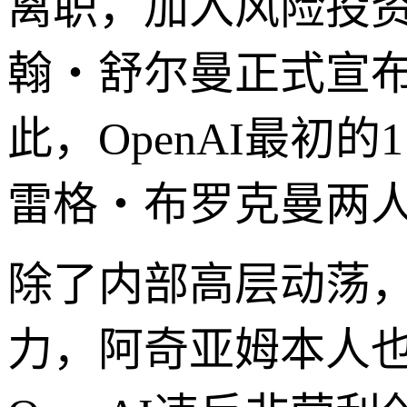
离职，加入风险投资机构
翰・舒尔曼正式宣布离开
此，OpenAI最初
雷格・布罗克曼两
除了内部高层动荡，
力，阿奇亚姆本人