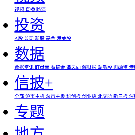
视频
直播
路演
投资
A股
公司
新股
基金
港美股
数据
数据资讯
盯盘面
看资金
追风向
解财报
淘新股
再融资
港
信披+
全部
沪市主板
深市主板
科创板
创业板
北交所
新三板
深
专题
地方