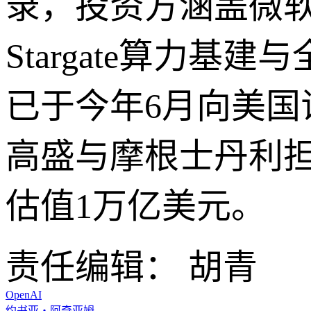
录，投资方涵盖微
Stargate算力基
已于今年6月向美国
高盛与摩根士丹利担
估值1万亿美元。
责任编辑： 胡青
OpenAI
约书亚・阿奇亚姆