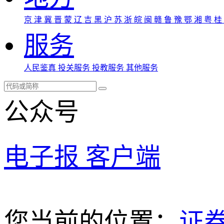
京
津
冀
晋
蒙
辽
吉
黑
沪
苏
浙
皖
闽
赣
鲁
豫
鄂
湘
粤
桂
服务
人民鉴真
投关服务
投教服务
其他服务
公众号
电子报
客户端
您当前的位置：
证