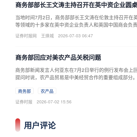
商务部部长王文涛主持召开在英中资企业圆
当地时间7月2日，商务部部长王文涛在伦敦主持召开在
等领域的十多家在英中资企业负责人和英国中国商会负
务实合作等提出具体诉求。王文涛表示，近年来，中英
证券时报网
王焕城
2026-07-03 06:47
幻的国际形势，在英中资企业顶住压力，深耕英国市场
来，两国企业可继续在服务业、创新、三方合作等领域
商务部回应对美农产品关税问题
商务部新闻发言人何亚东在7月2日举行的例行发布会上
提问时说，农产品贸易是中美经贸合作的重要组成部分
产品双向贸易的指导性目标，并原则同意将相关农产品
商务部
农产品
化原则，根据实际需求和市场条件自主开展贸易。中方
造有利条件。来源：央视新闻校对：王朝全
证券时报
2026-07-02 15:56
用户评论