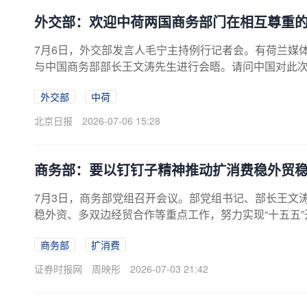
外交部：欢迎中荷两国商务部门在相互尊重
7月6日，外交部发言人毛宁主持例行记者会。有荷兰媒
与中国商务部部长王文涛先生进行会晤。请问中国对此次
表示，我可以告诉你的是，中国和荷兰互为重要的合作
外交部
中荷
我们欢迎两国商务部门在相互尊重的基础上加强对话交
北京日报
2026-07-06 15:28
商务部：要以钉钉子精神推动扩消费稳外贸
7月3日，商务部党组召开会议。部党组书记、部长王文
稳外资、多双边经贸合作等重点工作，努力实现“十五五
为统领加强党的各方面建设，锻造忠诚干净担当的商务
商务部
扩消费
推进强国建设、民族复兴伟业作出积极贡献。
证券时报网
周映彤
2026-07-03 21:42