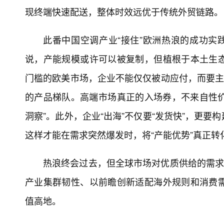
现终端快速配送，整体时效远优于传统外贸链路。
此番中国空调产业“接住”欧洲热浪的成功实
说，产能规模或许可以被复制，但植根于本土生
门槛的欧美市场，企业不能仅仅被动应付，而要主
的产品梯队。高端市场真正的入场券，不来自性价
洞察”。此外，企业“出海”不仅要“发货快”，更
这样才能在需求突然爆发时，将“产能优势”真正转化
热浪终会过去，但全球市场对优质供给的需求
产业集群韧性、以前瞻创新适配海外规则和消费
值高地。