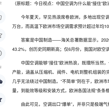
（原标题：今日视点：中国空调为什么能“接住”欧
赞
今年夏天，罕见热浪席卷欧洲，多地出现空调“
万台，而高温下欧洲市场空调需求预计超过年均10
答案是中国制造——海关总署数据显示，202
43.2%，创历史同期新高；仅6月份，我国对欧空调
中国空调能够“接住”欧洲热浪，既理所当然，
享
产能，涵盖从压缩机、阀件、电机到整机组装的
几乎无法绕过中国制造。“不简单”则在于，欧洲
量，到能效等级和安装方式，欧洲各国法规“条条
由此可见，空调出口“爆单”，并非只是极端