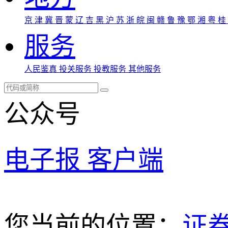
京
津
冀
晋
蒙
辽
吉
黑
沪
苏
浙
皖
闽
赣
鲁
豫
鄂
湘
粤
桂
服务
人民鉴真
投关服务
投教服务
其他服务
公众号
电子报
客户端
您当前的位置：
证