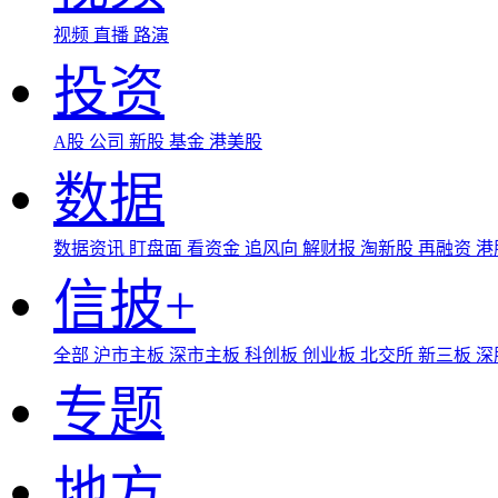
视频
直播
路演
投资
A股
公司
新股
基金
港美股
数据
数据资讯
盯盘面
看资金
追风向
解财报
淘新股
再融资
港
信披+
全部
沪市主板
深市主板
科创板
创业板
北交所
新三板
深
专题
地方