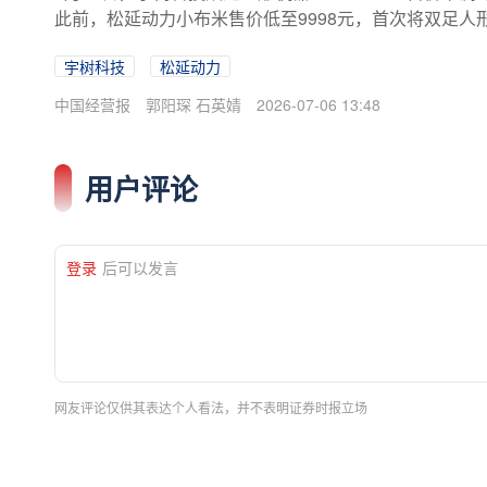
此前，松延动力小布米售价低至9998元，首次将双足人
年被全球产业界普遍定义为人形机器人的量产兑现元年
宇树科技
松延动力
此快速积累用户。反观传统工业机器人赛道，价格下行空间被
165.SH）等企业年内多次上调售价。
中国经营报
郭阳琛 石英婧
2026-07-06 13:48
用户评论
登录
后可以发言
网友评论仅供其表达个人看法，并不表明证券时报立场