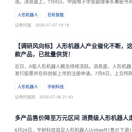
涨。消息面上，7月6日，中国电子学会副理事长兼秘书长
今年8月19日至23日在北京经济技术开发区北人亦创国
人形机器人
巨轮智能
息显示，宇树科技科创板IPO于7月2日注册生效。7月
限公司首次公开发行股票注册的批复，同意公司首次公
证券时报
2026-07-07 10:18
树科技是知名高性能通用机器人公司，专注于高性能通
【调研风向标】人形机器人产业催化不断，这
款产品，已批量供货！
近日，A股人形机器人概念持续活跃。消息面，人形机器
发行股票并在科创板上市的注册申请。7月6日，上交所网
月6日，2026世界机器人大会新闻发布会在北京召开。据
人形机器人
宇树科技
发区举行，主题为“人机共生，产需共融”。上市公司方
中表示，2025年公司在人形机器人领域实现了
证券时报网
2026-07-06 21:43
多产品售价降至万元区间 消费级人形机器人走
6月24日，宇树科技双足人形机器人UnitreeR1售价