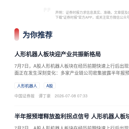
声明：证券时报力求信息真实、准确，文章提及
下载"证券时报"官方APP，或关注官方微信公
为你推荐
人形机器人板块迎产业共振新格局
7月7日，A股人形机器人板块在经历前期快速上行后出现
面正在发生深刻变化：多家产业链公司密集披露半年报
时，全球头部企业量产进程加速推进，产能建设与订单
人形机器人
A股
期的概念催化阶段，逐步切换至产能落地与业绩兑现的新
因素催化，中长期板块投资逻辑正在得到基本面的有力
中国证券报
谭丁豪
2026-07-08 07:33
半年报预增释放盈利拐点信号 人形机器人板
7月7日，A股人形机器人板块在经历前期快速上行后出现