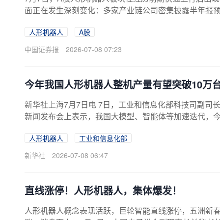
面正在发生深刻变化：多家产业链公司密集披露半年报
时，全球头部企业量产进程加速推进，产能建设与订单
人形机器人
A股
期的概念催化阶段，逐步切换至产能落地与业绩兑现的新
因素催化，中长期板块投资逻辑正在得到基本面的有力
中国证券报
2026-07-08 07:23
今年我国人形机器人整机产量有望突破10万
新华社上海7月7日电 7日，工业和信息化部科技司副司
新闻发布会上表示，我国大模型、智能体等加速迭代，今
个“关键变量”，正成为经济高质量发展的“强劲增量”。
人形机器人
工业和信息化部
0%，工业和信息化部正会同各方深入实施“模数共振”“
良好生态是人工智能发展必不可少的“阳光雨露”。从标准
新华社
2026-07-08 06:47
直线涨停！人形机器人，集体爆发！
人形机器人概念表现活跃，巨轮智能直线涨停，五洲新