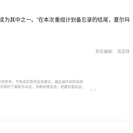
成为其中之一。”在本次重组计划备忘录的结尾，夏尔玛
责任编辑： 高蕊琦
仅供参考，不构成实质性投资建议，据此操作风险自担
，即可随时了解股市动态，洞察政策信息，把握财富机会。