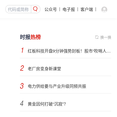
公众号
电子报
客户端
时报
热榜
换一换
红板科技开盘9分钟强势封板！股市“吹哨人”突然改口！市场风向变了？
老厂房变身新课堂
电力供给要与产业升级同频共振
黄金因何打破“沉寂”？