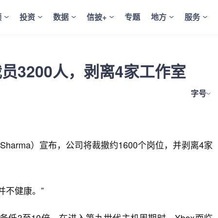
频
投资
数据
信披+
专题
地方
服务
员3200人，剥离4家工作室
字号
a Sharma）宣布，公司将裁撤约1600个岗位，并剥离4家
并不健康。”
务低3至10倍，在进入第九世代主机周期时，Xbox面临