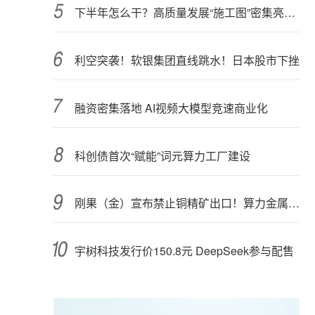
下半年怎么干？高质量发展“施工图”密集亮相 聚焦主业提质增效 国资央企向AI要动能
利空突袭！软银集团直线跳水！日本股市下挫
融资密集落地 AI视频大模型竞速商业化
科创债首次“赋能”词元算力工厂建设
刚果（金）宣布禁止铜精矿出口！算力金属影响多大？
宇树科技发行价150.8元 DeepSeek参与配售