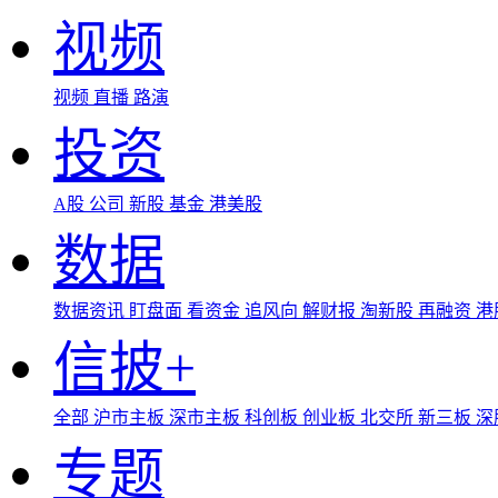
视频
视频
直播
路演
投资
A股
公司
新股
基金
港美股
数据
数据资讯
盯盘面
看资金
追风向
解财报
淘新股
再融资
港
信披+
全部
沪市主板
深市主板
科创板
创业板
北交所
新三板
深
专题