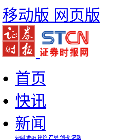
移动版
网页版
首页
快讯
新闻
要闻
金融
评论
产经
创投
滚动