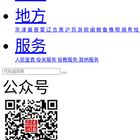
地方
京
津
冀
晋
蒙
辽
吉
黑
沪
苏
浙
皖
闽
赣
鲁
豫
鄂
湘
粤
桂
服务
人民鉴真
投关服务
投教服务
其他服务
公众号