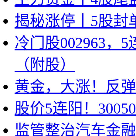
揭秘涨停丨5股封
冷门股002963
（附股）
黄金，大涨！反弹
股价5连阳！300
监管整治汽车金融乱