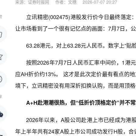
来源：证券时报网
作者：文穗
2026-07-07 20:27
立讯精密(002475)港股发行价今日最终落
赞
让市场看到了一个很有记忆点的画面：7月7日，公司
63.28港元，对上63.28元人民币。数字上“
按照2026年7月7日人民币汇率中间价，1港元兑
应AH折价约13%。 这才是此次定价最有看点的
境下，立讯精密没有用深折扣换认购，而是用顶格
享
A+H赴港潮很热，但“低折价顶格定价”并不
2026年以来，A股公司赴港上市已经成为港股
年上半年共有24家A股上市公司成功发行H股，合