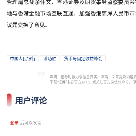
管理局总裁余伟文、香港证券及期货事务监察委员会
地与香港金融市场互联互通、加强香港离岸人民币市
议题交换了意见。
中国人民银行
潘功胜
货币与固定收益峰会
声明：证券时报力求信息真实、准确，文章提及内容
下载"证券时报"官方APP，或关注官方微信公众号
用户评论
登录
后可以发言