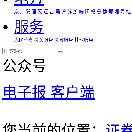
京
津
冀
晋
蒙
辽
吉
黑
沪
苏
浙
皖
闽
赣
鲁
豫
鄂
湘
粤
桂
服务
人民鉴真
投关服务
投教服务
其他服务
公众号
电子报
客户端
您当前的位置：
证