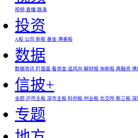
视频
直播
路演
投资
A股
公司
新股
基金
港美股
数据
数据资讯
盯盘面
看资金
追风向
解财报
淘新股
再融资
港
信披+
全部
沪市主板
深市主板
科创板
创业板
北交所
新三板
深
专题
地方