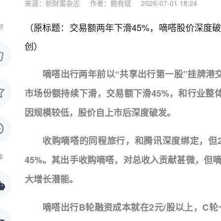
来源：新财富杂志
作者：鲍有斌
2026-07-01 18:24
（原标题：交易额两年下滑45%，嘀嗒股价深度破
赞
创）
嘀嗒出行两年前以“共享出行第一股”挂牌港
市场份额持续下滑，交易额下滑45%，和行业整体
因规模较低，股价自上市后深度破发。
收购嘀嗒的同程旅行，和腾讯深度绑定，但20
享
45%。其出手收购嘀嗒，对总收入贡献甚微，但
大增长潜能。
嘀嗒出行B轮融资成本就在2元/股以上，C