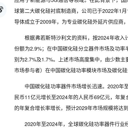
球第二大碳化硅衬底制造商，公司已于2022年1月
导体成立于2009年，为专业碳化硅外延片供应商，
根据弗若斯特沙利文的资料，按2024年收
份额为2.9%；在中国碳化硅分立器件市场及功
别为2.7%及1.7%。上述市场高度集中，由少数
市场参与者）在中国碳化硅功率模块市场及碳化硅分
中国碳化硅功率器件市场增长迅速。2020年至
民币11亿元增长至2024年的人民币69亿元，年复合增
的年复合增长率增长，预计2029年市场规模将达到
2020年至2024年，全球碳化硅功率器件行