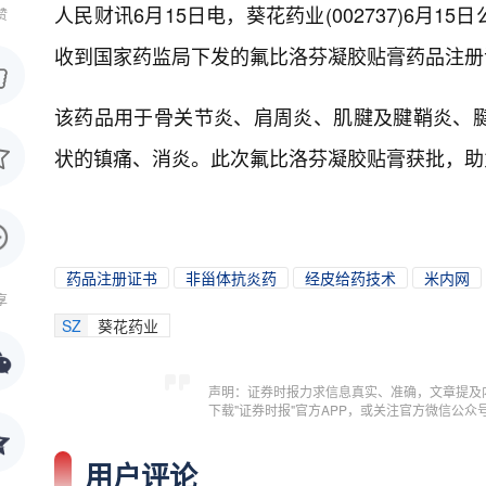
人民财讯6月15日电，
葵花药业(002737)6
赞
收到国家药监局下发的氟比洛芬凝胶贴膏药品注册
该药品用于骨关节炎、肩周炎、肌腱及腱鞘炎、
状的镇痛、消炎。此次氟比洛芬凝胶贴膏获批，助
药品注册证书
非甾体抗炎药
经皮给药技术
米内网
享
SZ
葵花药业
声明：证券时报力求信息真实、准确，文章提及
下载"证券时报"官方APP，或关注官方微信公
用户评论