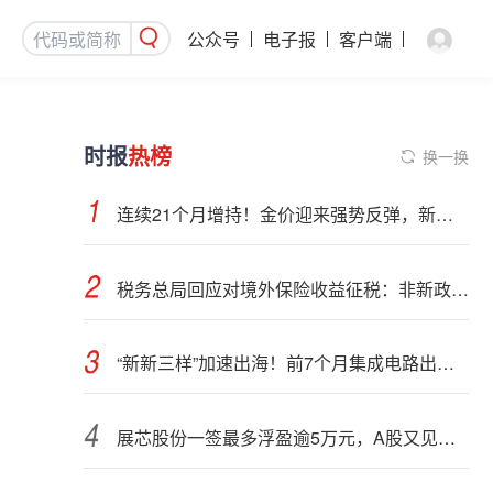
公众号
电子报
客户端
时报
热榜
换一换
连续21个月增持！金价迎来强势反弹，新一轮上行窗口开启？
税务总局回应对境外保险收益征税：非新政策，无需过度解读
“新新三样”加速出海！前7个月集成电路出口额接近翻倍
展芯股份一签最多浮盈逾5万元，A股又见肉签