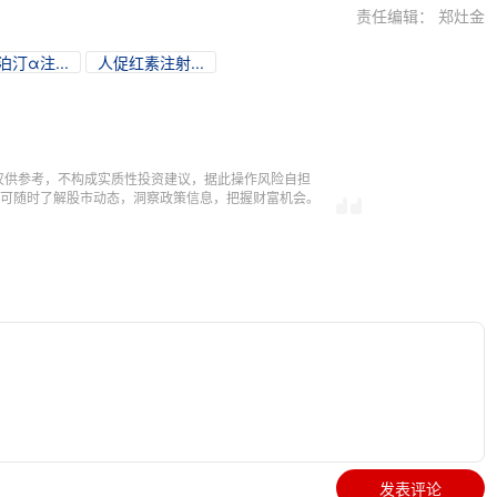
责任编辑： 郑灶金
汀α注...
人促红素注射...
仅供参考，不构成实质性投资建议，据此操作风险自担
，即可随时了解股市动态，洞察政策信息，把握财富机会。
发表评论