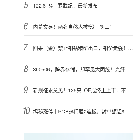
122.61%！寒武纪，最新发布
内幕交易！两名自然人被“没一罚三”
刚果（金）禁止铜钴精矿出口，铜价走强！多家公司最新回应
300506，跨界存储，却罕见大阴线！光纤需求激增，稀土细分原料，火了
新规征求意见！125只LOF或终止上市，不影响基金正常投资运作
揭秘涨停丨PCB热门股2连板，封单额超6亿元