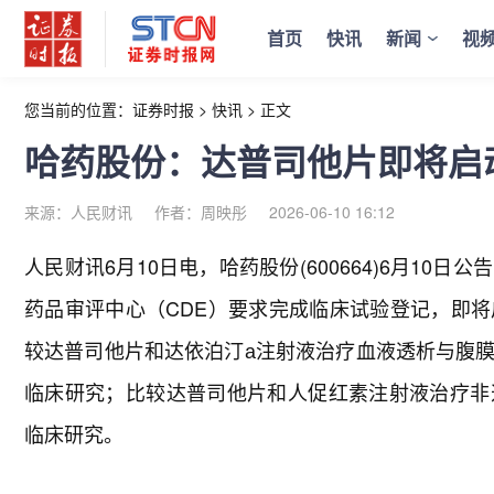
首页
快讯
新闻
视
您当前的位置：
证券时报
>
快讯
>
正文
哈药股份：达普司他片即将启
来源：人民财讯
作者：周映彤
2026-06-10 16:12
人民财讯6月10日电，
哈药股份(600664)6月1
药品审评中心（CDE）要求完成临床试验登记，即
较达普司他片和达依泊汀а注射液治疗血液透析与腹
临床研究；比较达普司他片和人促红素注射液治疗非
临床研究。