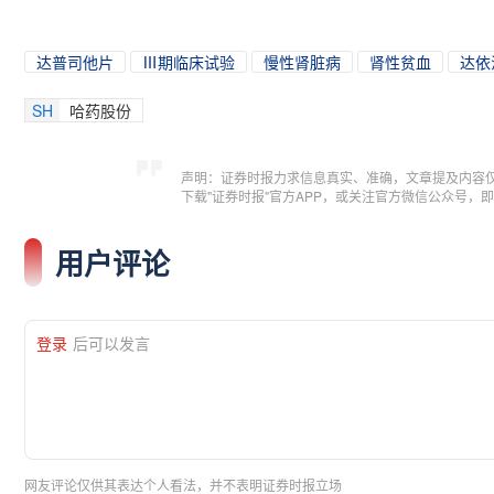
达普司他片
Ⅲ期临床试验
慢性肾脏病
肾性贫血
达依泊
SH
哈药股份
声明：证券时报力求信息真实、准确，文章提及内容
下载"证券时报"官方APP，或关注官方微信公众号
用户评论
登录
后可以发言
网友评论仅供其表达个人看法，并不表明证券时报立场