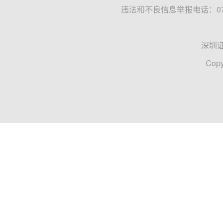
违法和不良信息举报电话：0755
深圳
Copy