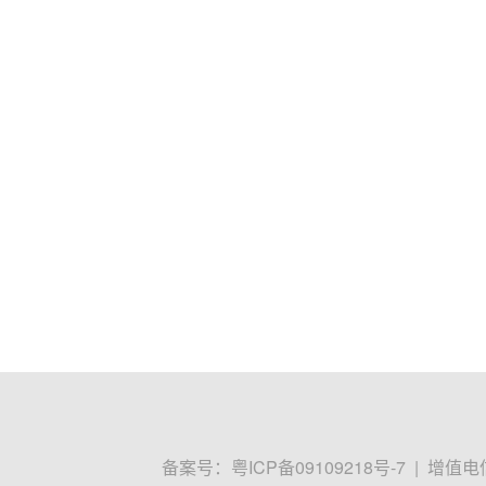
备案号：
粤ICP备09109218号-7
|
增值电信