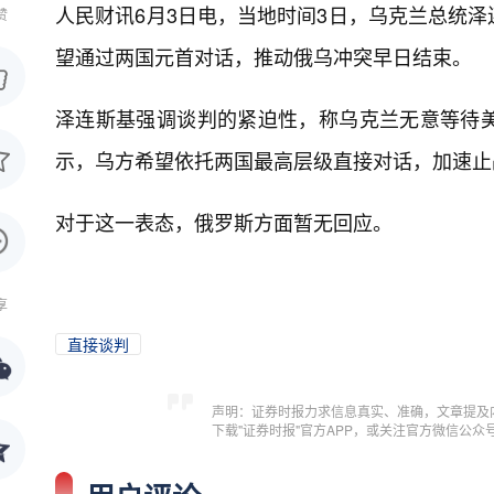
人民财讯6月3日电，
当地时间3日，乌克兰总统泽
赞
望通过两国元首对话，推动俄乌冲突早日结束。
泽连斯基强调谈判的紧迫性，称乌克兰无意等待
示，乌方希望依托两国最高层级直接对话，加速止
对于这一表态，俄罗斯方面暂无回应。
享
直接谈判
声明：证券时报力求信息真实、准确，文章提及
下载"证券时报"官方APP，或关注官方微信公