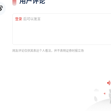
用户评论
登录
后可以发言
网友评论仅供其表达个人看法，并不表明证券时报立场