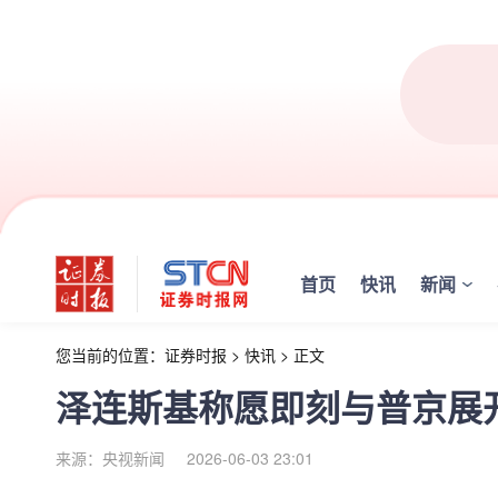
首页
快讯
新闻
您当前的位置：
证券时报
>
快讯
>
正文
泽连斯基称愿即刻与普京展
来源：央视新闻
2026-06-03 23:01