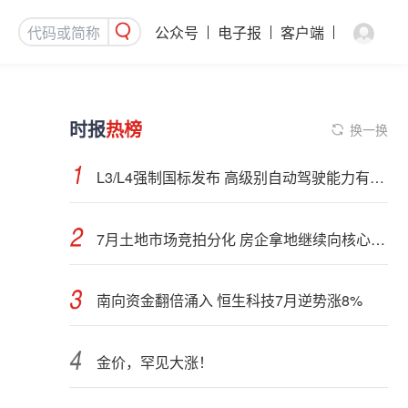
公众号
电子报
客户端
时报
热榜
换一换
L3/L4强制国标发布 高级别自动驾驶能力有望看齐“老司机”
7月土地市场竞拍分化 房企拿地继续向核心城市聚集
南向资金翻倍涌入 恒生科技7月逆势涨8%
金价，罕见大涨！