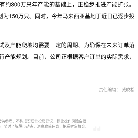
有约300万只年产能的基础上，正稳步推进产能扩张。
划为150万只。同时，今年马来西亚基地于近日已逐步投
试及产能爬坡均需要一定的周期。为确保在未来订单落
行产能规划。目前，公司正根据客户订单的实际需求，
责任编辑： 臧晓松
仅供参考，不构成实质性投资建议，据此操作风险自担
，即可随时了解股市动态，洞察政策信息，把握财富机会。