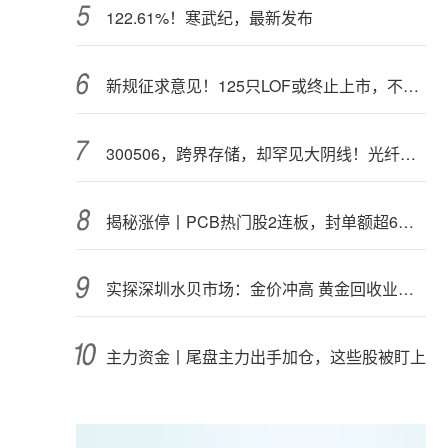
122.61%！寒武纪，最新发布
新规征求意见！125只LOF或终止上市，不影响基金正常投资运作
300506，跨界存储，却罕见大阴线！光纤需求激增，稀土细分原料，火了
揭秘涨停丨PCB热门股2连板，封单额超6亿元
实探深圳水贝市场：金价冲高 黄金回收业务率先回暖
主力资金丨尾盘主力出手加仓，这些股被盯上