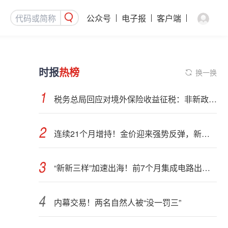
公众号
电子报
客户端
时报
热榜
换一换
税务总局回应对境外保险收益征税：非新政策，无需过度解读
连续21个月增持！金价迎来强势反弹，新一轮上行窗口开启？
“新新三样”加速出海！前7个月集成电路出口额接近翻倍
内幕交易！两名自然人被“没一罚三”