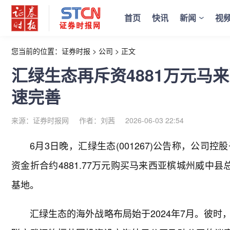
首页
快讯
新闻
视
您当前的位置：
证券时报
>
公司
>
正文
汇绿生态再斥资4881万元马
速完善
来源：证券时报网
作者：刘茜
2026-06-03 22:54
6月3日晚，汇绿生态(001267)公告称，公
资金折合约4881.77万元购买马来西亚槟城州威中县
基地。
汇绿生态的海外战略布局始于2024年7月。彼