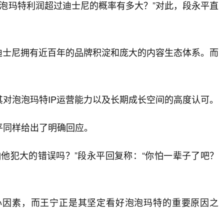
泡泡玛特利润超过迪士尼的概率有多大？”对此，段永平直
迪士尼拥有近百年的品牌积淀和庞大的内容生态体系。而
。
对泡泡玛特IP运营能力以及长期成长空间的高度认可。
平同样给出了明确回应。
他犯大的错误吗？”段永平回复称：“你怕一辈子了吧？
心因素，而王宁正是其坚定看好泡泡玛特的重要原因之