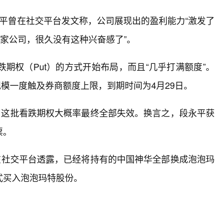
平曾在社交平台发文称，公司展现出的盈利能力“激发了
这家公司，很久没有这种兴奋感了”。
期权（Put）的方式开始布局，而且“几乎打满额度”。
规模一度触及券商额度上限，到期时间为4月29日。
，这批看跌期权大概率最终全部失效。换言之，段永平获
票。
在社交平台透露，已经将持有的中国神华全部换成泡泡玛
式买入泡泡玛特股份。
。