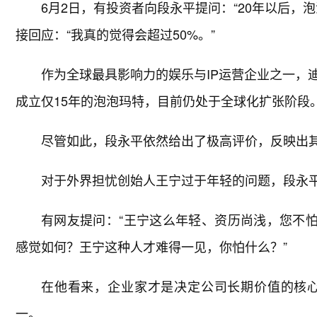
6月2日，有投资者向段永平提问：“20年以后，
接回应：“我真的觉得会超过50%。”
作为全球最具影响力的娱乐与IP运营企业之一，
成立仅15年的泡泡玛特，目前仍处于全球化扩张阶段
尽管如此，段永平依然给出了极高评价，反映出其
对于外界担忧创始人王宁过于年轻的问题，段永
有网友提问：“王宁这么年轻、资历尚浅，您不怕
感觉如何？王宁这种人才难得一见，你怕什么？”
在他看来，企业家才是决定公司长期价值的核
一。