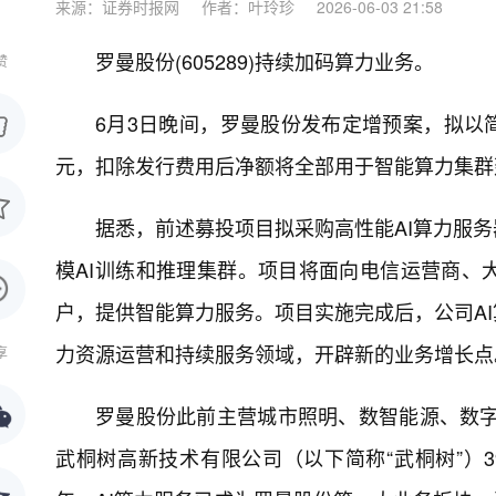
来源：证券时报网
作者：叶玲珍
2026-06-03 21:58
罗曼股份(605289)持续加码算力业务。
赞
6月3日晚间，罗曼股份发布定增预案，拟以简
元，扣除发行费用后净额将全部用于智能算力集群
据悉，前述募投项目拟采购高性能AI算力服
模AI训练和推理集群。项目将面向电信运营商、
户，提供智能算力服务。项目实施完成后，公司A
力资源运营和持续服务领域，开辟新的业务增长点
享
罗曼股份此前主营城市照明、数智能源、数字文
武桐树高新技术有限公司（以下简称“武桐树”）3