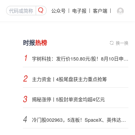
公众号
电子报
客户端
时报
热榜
换一换
宇树科技：发行价150.80元/股！8月10日申购，DeepSeek参与战略配售
主力资金丨4股尾盘获主力重点抢筹
揭秘涨停丨5股封单资金均超4亿元
冷门股002963，5连板！SpaceX、英伟达联手，入局太空算力（附股）