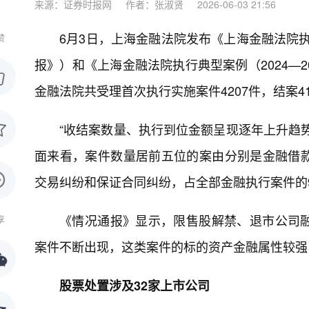
来源：证券时报网
作者：张淑贤
2026-06-03 21:56
6月3日，上海金融法院发布《上海金融法院执
赞
报》）和《上海金融法院执行典型案例（2024—
金融法院共受理首次执行实施案件4207件，结案41
“收结案数量、执行到位金额呈现逐年上升趋
面来看，案件数量居前五位的案由分别是金融借
交易纠纷和保证合同纠纷，占全部金融执行案件的92
《情况通报》显示，限售股解禁、退市公司
享
案件不断出现，这类案件的标的资产金融属性较强
股票处置涉及32家上
市公司