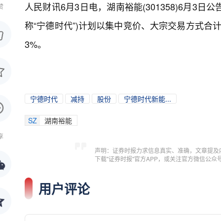
人民财讯6月3日电，
湖南裕能(301358)6月3
赞
称“宁德时代”)计划以集中竞价、大宗交易方式合计
3%。
宁德时代
减持
股份
宁德时代新能...
SZ
湖南裕能
享
声明：证券时报力求信息真实、准确，文章提及
下载"证券时报"官方APP，或关注官方微信公
用户评论