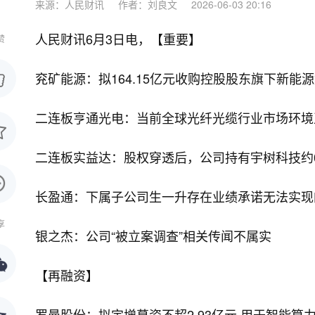
来源：人民财讯
作者：刘良文
2026-06-03 20:16
人民财讯6月3日电，
【重要】
赞
兖矿能源：拟164.15亿元收购控股股东旗下新能
二连板亨通光电：当前全球光纤光缆行业市场环境
二连板实益达：股权穿透后，公司持有宇树科技约0
长盈通：下属子公司生一升存在业绩承诺无法实现
享
银之杰：公司“被立案调查”相关传闻不属实
【再融资】
罗曼股份：拟定增募资不超2.93亿元 用于智能算