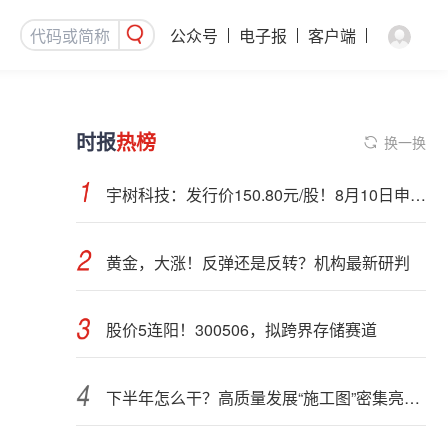
公众号
电子报
客户端
时报
热榜
换一换
宇树科技：发行价150.80元/股！8月10日申购，DeepSeek参与战略配售
黄金，大涨！反弹还是反转？机构最新研判
股价5连阳！300506，拟跨界存储赛道
下半年怎么干？高质量发展“施工图”密集亮相 聚焦主业提质增效 国资央企向AI要动能