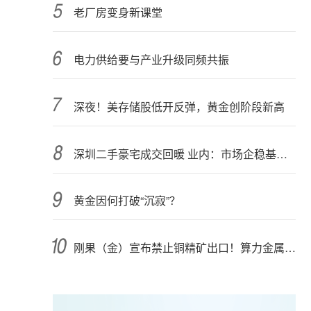
老厂房变身新课堂
电力供给要与产业升级同频共振
深夜！美存储股低开反弹，黄金创阶段新高
深圳二手豪宅成交回暖 业内：市场企稳基础仍需夯实
黄金因何打破“沉寂”？
刚果（金）宣布禁止铜精矿出口！算力金属影响多大？