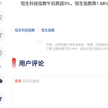
恒生科技指数午后跌超3%，恒生指数跌1.68
赞
恒生科技指数
恒生指数
声明：证券时报力求信息真实、准确，文章提及
下载"证券时报"官方APP，或关注官方微信公
用户评论
享
登录
后可以发言