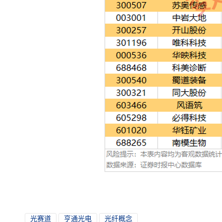
光赛道
亨通光电
光纤概念