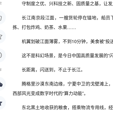
守制度之优、兴科技之新、固质量之基，让发
赞
长江南京段江面，一艘货轮停在锚地，船员下
拣、打包炸鸡、奶茶、水果……
机翼划破江面薄雾，不到10分钟，美食被“投
这不是科幻场景，是今日中国高质量发展的“闪
长距离，闪送到，不止于长江。
享
腾格里沙漠东南边缘，宁夏中卫的戈壁滩上，
西部风光变成数字时代的“算力动能”。
东北黑土地收获的粮食，搭乘物流专用线，经