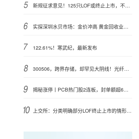
新规征求意见！125只LOF或终止上市，不影响基金正常投资运作
实探深圳水贝市场：金价冲高 黄金回收业务率先回暖
122.61%！寒武纪，最新发布
300506，跨界存储，却罕见大阴线！光纤需求激增，稀土细分原料，火了
揭秘涨停丨PCB热门股2连板，封单额超6亿元
上交所：分类明确部分LOF终止上市的情形和程序