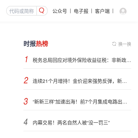
公众号
电子报
客户端
时报
热榜
换一换
税务总局回应对境外保险收益征税：非新政策，无需过度解读
连续21个月增持！金价迎来强势反弹，新一轮上行窗口开启？
“新新三样”加速出海！前7个月集成电路出口额接近翻倍
内幕交易！两名自然人被“没一罚三”