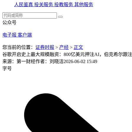
人民鉴真
投关服务
投教服务
其他服务
公众号
电子报
客户端
您当前的位置：
证券时报
>
产经
>
正文
谷歌开启史上最大规模融资：800亿美元押注AI，伯克希尔跟注1
来源：第一财经
作者：刘晓洁
2026-06-02 15:49
字号