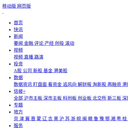
移动版
网页版
首页
快讯
新闻
要闻
金融
评论
产经
创投
滚动
视频
视频
直播
路演
投资
A股
公司
新股
基金
港美股
数据
数据资讯
盯盘面
看资金
追风向
解财报
淘新股
再融资
港
信披+
全部
沪市主板
深市主板
科创板
创业板
北交所
新三板
深
专题
地方
京
津
冀
晋
蒙
辽
吉
黑
沪
苏
浙
皖
闽
赣
鲁
豫
鄂
湘
粤
桂
服务