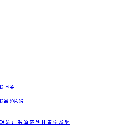
股
基金
股通
沪股通
琼
渝
川
黔
滇
藏
陕
甘
青
宁
新
鹏