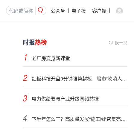
公众号
电子报
客户端
时报
热榜
换一换
老厂房变身新课堂
红板科技开盘9分钟强势封板！股市“吹哨人”突然改口！市场风向变了？
电力供给要与产业升级同频共振
下半年怎么干？高质量发展“施工图”密集亮相 聚焦主业提质增效 国资央企向AI要动能