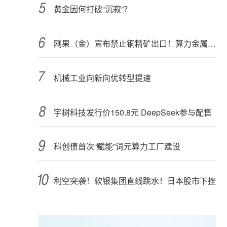
黄金因何打破“沉寂”？
刚果（金）宣布禁止铜精矿出口！算力金属影响多大？
机械工业向新向优转型提速
宇树科技发行价150.8元 DeepSeek参与配售
科创债首次“赋能”词元算力工厂建设
利空突袭！软银集团直线跳水！日本股市下挫