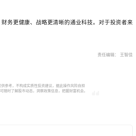
、财务更健康、战略更清晰的通业科技。对于投资者来
。
责任编辑： 王智佳
仅供参考，不构成实质性投资建议，据此操作风险自担
，即可随时了解股市动态，洞察政策信息，把握财富机会。