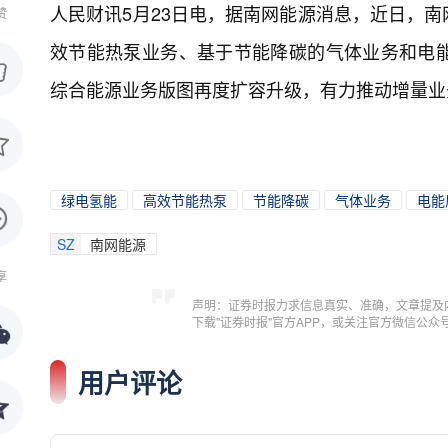
人民财讯5月23日电，
据南网能源消息，近日，南
赞
效节能热泵业务、基于节能降碳的气体业务和电
综合能源业务版图再度扩容升级，有力推动增量业
绿电氢能
高效节能热泵
节能降碳
气体业务
电能
SZ
南网能源
享
声明：证券时报力求信息真实、准确，文章提及
下载"证券时报"官方APP，或关注官方微信公
用户评论