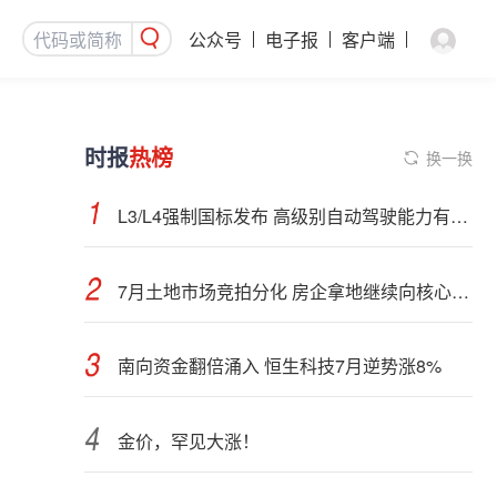
公众号
电子报
客户端
时报
热榜
换一换
L3/L4强制国标发布 高级别自动驾驶能力有望看齐“老司机”
7月土地市场竞拍分化 房企拿地继续向核心城市聚集
南向资金翻倍涌入 恒生科技7月逆势涨8%
金价，罕见大涨！