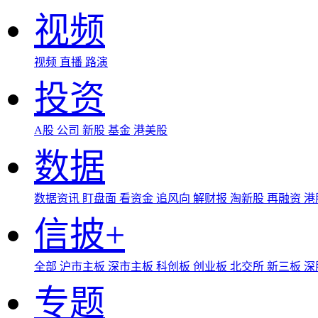
视频
视频
直播
路演
投资
A股
公司
新股
基金
港美股
数据
数据资讯
盯盘面
看资金
追风向
解财报
淘新股
再融资
港
信披+
全部
沪市主板
深市主板
科创板
创业板
北交所
新三板
深
专题