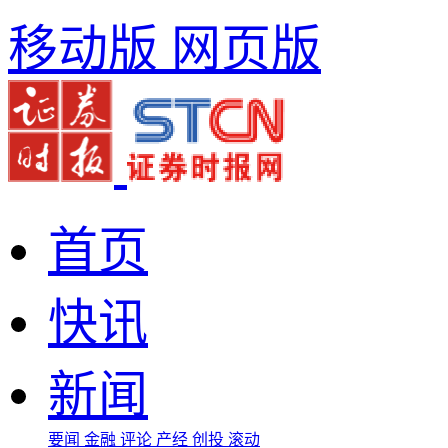
移动版
网页版
首页
快讯
新闻
要闻
金融
评论
产经
创投
滚动