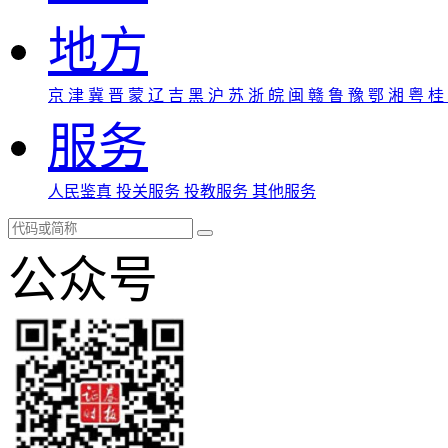
地方
京
津
冀
晋
蒙
辽
吉
黑
沪
苏
浙
皖
闽
赣
鲁
豫
鄂
湘
粤
桂
服务
人民鉴真
投关服务
投教服务
其他服务
公众号