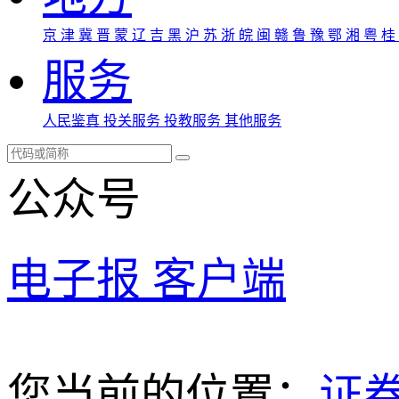
京
津
冀
晋
蒙
辽
吉
黑
沪
苏
浙
皖
闽
赣
鲁
豫
鄂
湘
粤
桂
服务
人民鉴真
投关服务
投教服务
其他服务
公众号
电子报
客户端
您当前的位置：
证