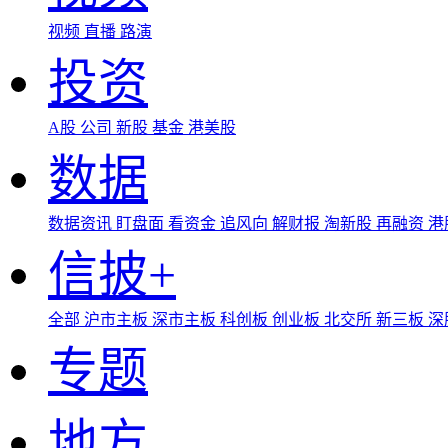
视频
直播
路演
投资
A股
公司
新股
基金
港美股
数据
数据资讯
盯盘面
看资金
追风向
解财报
淘新股
再融资
港
信披+
全部
沪市主板
深市主板
科创板
创业板
北交所
新三板
深
专题
地方