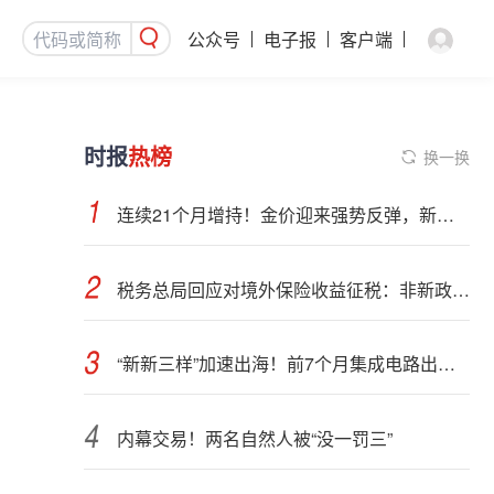
公众号
电子报
客户端
时报
热榜
换一换
连续21个月增持！金价迎来强势反弹，新一轮上行窗口开启？
税务总局回应对境外保险收益征税：非新政策，无需过度解读
“新新三样”加速出海！前7个月集成电路出口额接近翻倍
内幕交易！两名自然人被“没一罚三”