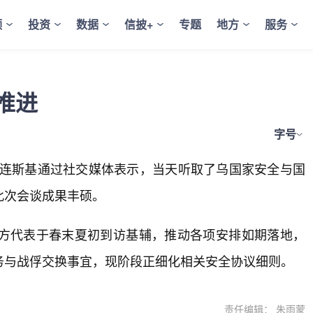
频
投资
数据
信披+
专题
地方
服务
推进
字号
泽连斯基通过社交媒体表示，当天听取了乌国家安全与国
此次会谈成果丰硕。
方代表于春末夏初到访基辅，推动各项安排如期落地，
务与战俘交换事宜，现阶段正细化相关安全协议细则。
责任编辑： 朱雨蒙