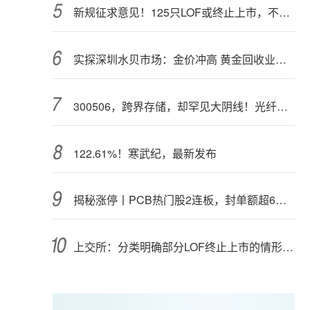
新规征求意见！125只LOF或终止上市，不影响基金正常投资运作
实探深圳水贝市场：金价冲高 黄金回收业务率先回暖
300506，跨界存储，却罕见大阴线！光纤需求激增，稀土细分原料，火了
122.61%！寒武纪，最新发布
揭秘涨停丨PCB热门股2连板，封单额超6亿元
上交所：分类明确部分LOF终止上市的情形和程序