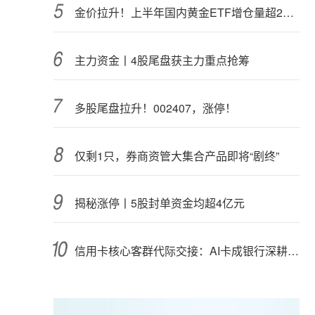
金价拉升！上半年国内黄金ETF增仓量超28吨
主力资金丨4股尾盘获主力重点抢筹
多股尾盘拉升！002407，涨停！
仅剩1只，券商资管大集合产品即将“剧终”
揭秘涨停丨5股封单资金均超4亿元
信用卡核心客群代际交接：AI卡成银行深耕“新世代”首块试验田