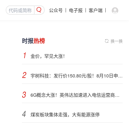
公众号
电子报
客户端
时报
热榜
换一换
金价，罕见大涨！
宇树科技：发行价150.80元/股！8月10日申购，DeepSeek参与战略配售
6G概念大涨！英伟达加速进入电信运营商市场？
煤炭板块集体走强，大有能源涨停