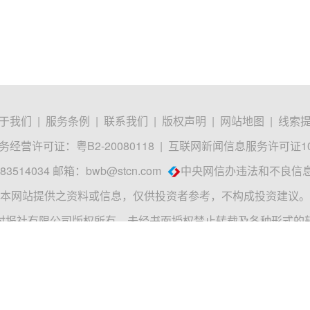
于我们
|
服务条例
|
联系我们
|
版权声明
|
网站地图
|
线索
经营许可证：粤B2-20080118
|
互联网新闻信息服务许可证1012
3514034 邮箱：
bwb@stcn.com
中央网信办违法和不良信
本网站提供之资料或信息，仅供投资者参考，不构成投资建议。
时报社有限公司版权所有，未经书面授权禁止转载及各种形式的
t © 2008-2026 Shenzhen Securities Times Co., Ltd. All Rights