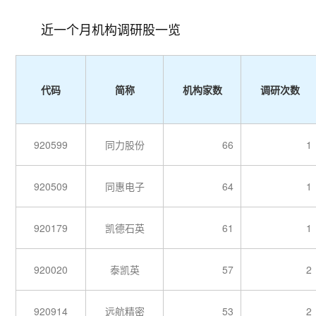
近一个月机构调研股一览
代码
简称
机构家数
调研次数
920599
同力股份
66
1
920509
同惠电子
64
1
920179
凯德石英
61
1
920020
泰凯英
57
2
920914
远航精密
53
2