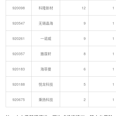
920098
科隆新材
12
1
920547
无锡晶海
9
1
920261
一诺威
9
1
920357
雅葆轩
8
1
920183
海菲曼
6
1
920188
悦龙科技
5
1
920675
秉扬科技
2
1