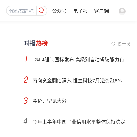
公众号
电子报
客户端
时报
热榜
换一换
L3/L4强制国标发布 高级别自动驾驶能力有望看齐“老司机”
南向资金翻倍涌入 恒生科技7月逆势涨8%
金价，罕见大涨！
今年上半年中国企业信用水平整体保持稳定