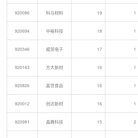
920086
科马材料
19
1
920694
中裕科技
18
1
920346
威贸电子
17
1
920163
方大新材
16
1
920826
盖世食品
16
1
920012
创达新材
16
1
920981
晶赛科技
15
2