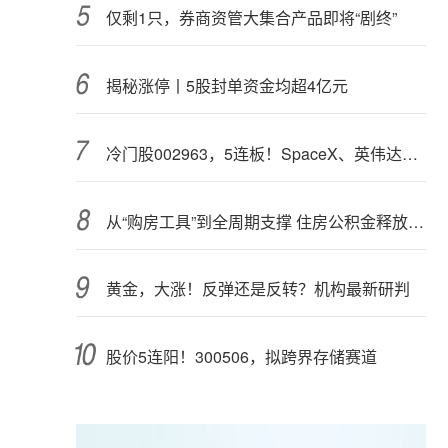
仅剩1只，券商资管大集合产品即将“剧终”
揭秘涨停丨5股封单资金均超4亿元
冷门股002963，5连板！SpaceX、英伟达联手，入局太空算力（附股）
从“购房工具”到全周期支撑 住房公积金释放更大能量
黄金，大涨！反弹还是反转？机构最新研判
股价5连阳！300506，拟跨界存储赛道