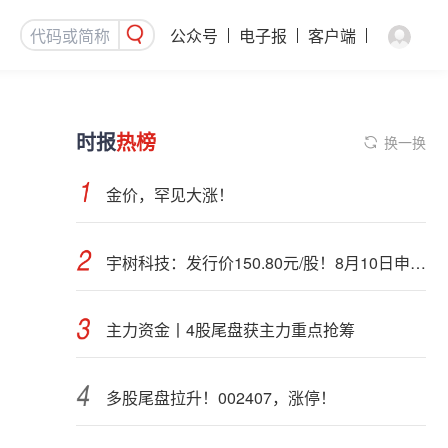
公众号
电子报
客户端
时报
热榜
换一换
金价，罕见大涨！
宇树科技：发行价150.80元/股！8月10日申购，DeepSeek参与战略配售
主力资金丨4股尾盘获主力重点抢筹
多股尾盘拉升！002407，涨停！