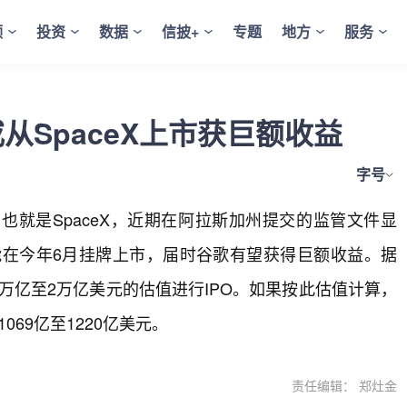
频
投资
数据
信披+
专题
地方
服务
或从SpaceX上市获巨额收益
字号
也就是SpaceX，近期在阿拉斯加州提交的监管文件显
早可能在今年6月挂牌上市，届时谷歌有望获得巨额收益。据
75万亿至2万亿美元的估值进行IPO。如果按此估值计算，
069亿至1220亿美元。
责任编辑： 郑灶金