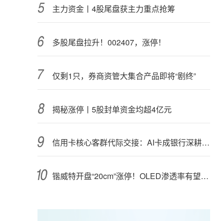
主力资金丨4股尾盘获主力重点抢筹
多股尾盘拉升！002407，涨停！
仅剩1只，券商资管大集合产品即将“剧终”
揭秘涨停丨5股封单资金均超4亿元
信用卡核心客群代际交接：AI卡成银行深耕“新世代”首块试验田
锴威特开盘“20cm”涨停！OLED渗透率有望攀升，高成长潜力股揭秘