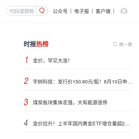
公众号
电子报
客户端
时报
热榜
换一换
金价，罕见大涨！
宇树科技：发行价150.80元/股！8月10日申购，DeepSeek参与战略配售
煤炭板块集体走强，大有能源涨停
金价拉升！上半年国内黄金ETF增仓量超28吨