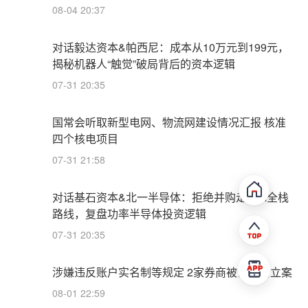
08-04 20:37
对话毅达资本&帕西尼：成本从10万元到199元，
揭秘机器人“触觉”破局背后的资本逻辑
07-31 20:35
国常会听取新型电网、物流网建设情况汇报 核准
四个核电项目
07-31 21:58
对话基石资本&北一半导体：拒绝并购走IDM全栈
路线，复盘功率半导体投资逻辑
07-31 20:35
涉嫌违反账户实名制等规定 2家券商被证监会立案
08-01 22:59