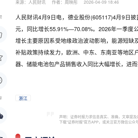
来源：人民财讯
作者：周映彤
2026-04-09 18:46
人民财讯4月9日电，
德业股份(605117)4月9
赞
元，同比增长55.91%—70.08%。2026
增长主要原因系受地缘政治波动影响，能源短缺
补贴政策持续发力，欧洲、中东、东南亚等地区
器、储能电池包产品销售收入同比大幅增长，进而
浙江
享
声明：证券时报力求信息真实、准确，文章提及
下载"证券时报"官方APP，或关注官方微信公