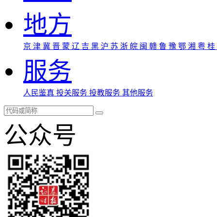
地方
京
津
冀
晋
蒙
辽
吉
黑
沪
苏
浙
皖
闽
赣
鲁
豫
鄂
湘
粤
桂
服务
人民鉴真
投关服务
投教服务
其他服务
公众号