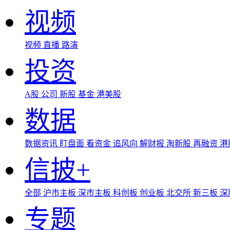
视频
视频
直播
路演
投资
A股
公司
新股
基金
港美股
数据
数据资讯
盯盘面
看资金
追风向
解财报
淘新股
再融资
港
信披+
全部
沪市主板
深市主板
科创板
创业板
北交所
新三板
深
专题