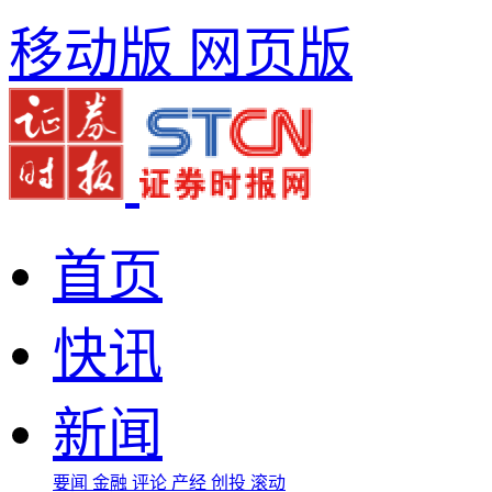
移动版
网页版
首页
快讯
新闻
要闻
金融
评论
产经
创投
滚动