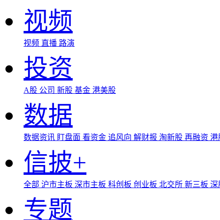
视频
视频
直播
路演
投资
A股
公司
新股
基金
港美股
数据
数据资讯
盯盘面
看资金
追风向
解财报
淘新股
再融资
港
信披+
全部
沪市主板
深市主板
科创板
创业板
北交所
新三板
深
专题