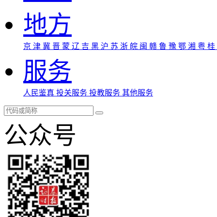
地方
京
津
冀
晋
蒙
辽
吉
黑
沪
苏
浙
皖
闽
赣
鲁
豫
鄂
湘
粤
桂
服务
人民鉴真
投关服务
投教服务
其他服务
公众号