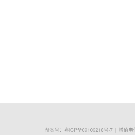
备案号：
粤ICP备09109218号-7
|
增值电信