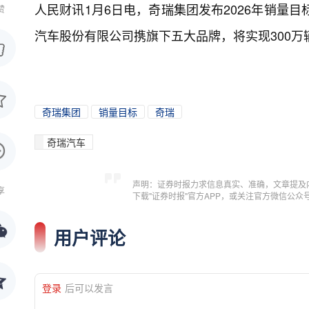
人民财讯1月6日电，
奇瑞集团发布2026年销量目标
赞
汽车股份有限公司携旗下五大品牌，将实现300万辆
奇瑞集团
销量目标
奇瑞
奇瑞汽车
声明：证券时报力求信息真实、准确，文章提及
享
下载"证券时报"官方APP，或关注官方微信公
用户评论
登录
后可以发言