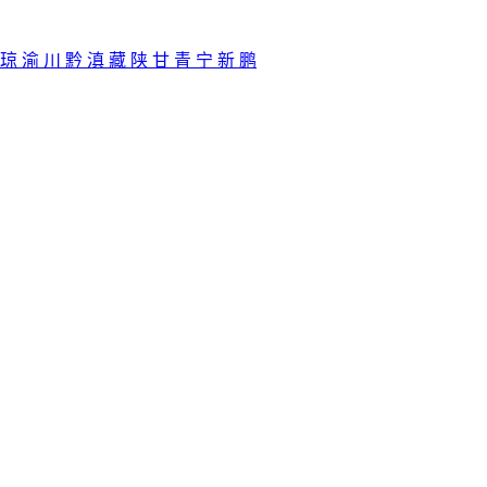
琼
渝
川
黔
滇
藏
陕
甘
青
宁
新
鹏