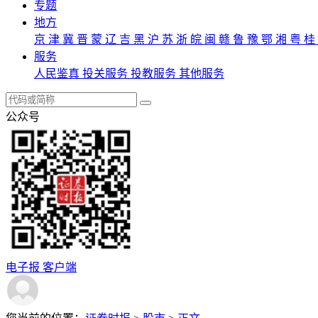
专题
地方
京
津
冀
晋
蒙
辽
吉
黑
沪
苏
浙
皖
闽
赣
鲁
豫
鄂
湘
粤
桂
服务
人民鉴真
投关服务
投教服务
其他服务
公众号
电子报
客户端