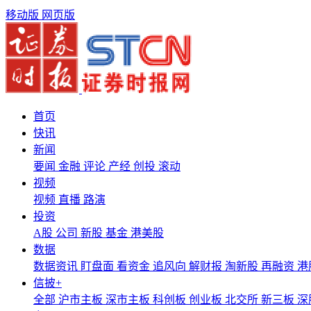
移动版
网页版
首页
快讯
新闻
要闻
金融
评论
产经
创投
滚动
视频
视频
直播
路演
投资
A股
公司
新股
基金
港美股
数据
数据资讯
盯盘面
看资金
追风向
解财报
淘新股
再融资
港
信披+
全部
沪市主板
深市主板
科创板
创业板
北交所
新三板
深