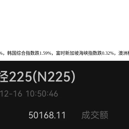
%，韩国综合指数跌1.59%，富时新加坡海峡指数跌0.32%，澳洲标普