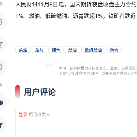
人民财讯11月6日电，
国内期货夜盘收盘主力合约
赞
1%。燃油、低硫燃油、沥青跌超1%，铁矿石跌近
菜油
瓶片
纯苯
燃油
低硫燃油
沥青
声明：证券时报力求信息真实、准确，文章提及
下载"证券时报"官方APP，或关注官方微信公
享
用户评论
登录
后可以发言