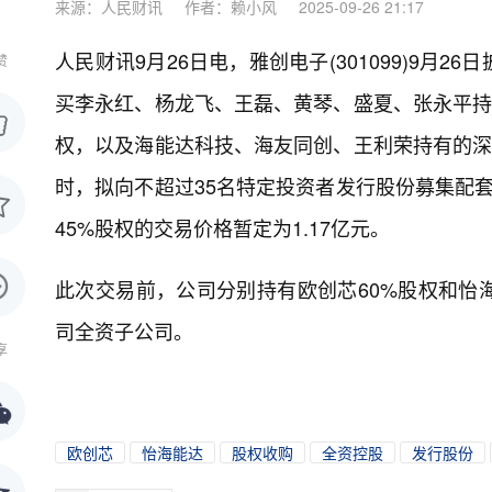
来源：人民财讯
作者：赖小风
2025-09-26 21:17
人民财讯9月26日电，
雅创电子(301099)9
赞
买李永红、杨龙飞、王磊、黄琴、盛夏、张永平持有
权，以及海能达科技、海友同创、王利荣持有的深圳
时，拟向不超过35名特定投资者发行股份募集配套
45%股权的交易价格暂定为1.17亿元。
此次交易前，公司分别持有欧创芯60%股权和怡
司全资子公司。
享
欧创芯
怡海能达
股权收购
全资控股
发行股份