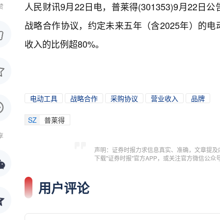
人民财讯9月22日电，
普莱得(301353)9月
赞
战略合作协议，约定未来五年（含2025年）的电
收入的比例超80%。
电动工具
战略合作
采购协议
营业收入
品牌
SZ
普莱得
享
声明：证券时报力求信息真实、准确，文章提及
下载"证券时报"官方APP，或关注官方微信公
用户评论