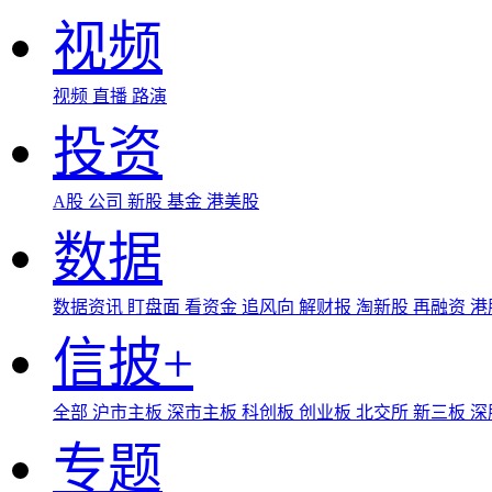
视频
视频
直播
路演
投资
A股
公司
新股
基金
港美股
数据
数据资讯
盯盘面
看资金
追风向
解财报
淘新股
再融资
港
信披+
全部
沪市主板
深市主板
科创板
创业板
北交所
新三板
深
专题