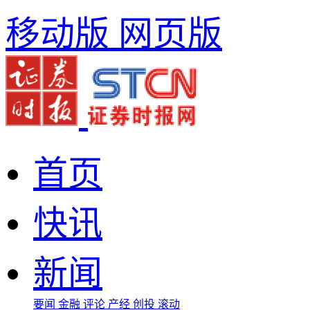
移动版
网页版
首页
快讯
新闻
要闻
金融
评论
产经
创投
滚动