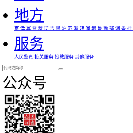
地方
京
津
冀
晋
蒙
辽
吉
黑
沪
苏
浙
皖
闽
赣
鲁
豫
鄂
湘
粤
桂
服务
人民鉴真
投关服务
投教服务
其他服务
公众号